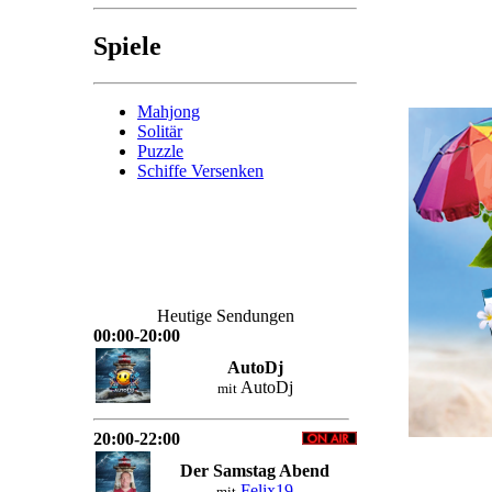
Spiele
Mahjong
Solitär
Puzzle
Schiffe Versenken
Heutige Sendungen
00:00-20:00
AutoDj
AutoDj
mit
20:00-22:00
Der Samstag Abend
Felix19
mit