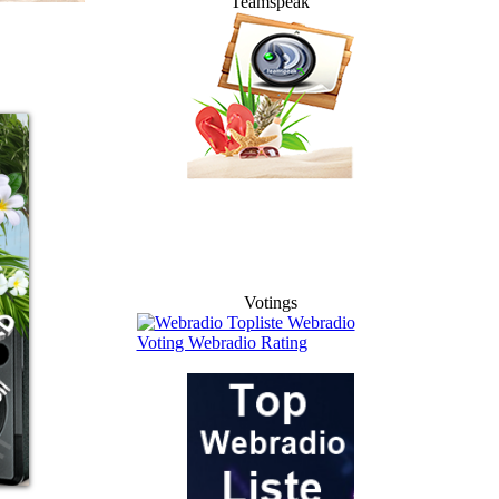
Teamspeak
Votings