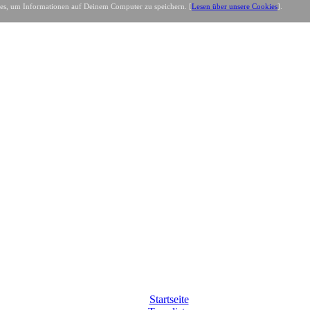
es, um Informationen auf Deinem Computer zu speichern. [
Lesen über unsere Cookies
].
Startseite