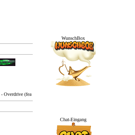
WunschBox
rive (feat. Norma Jean Martine)
Chat-Eingang