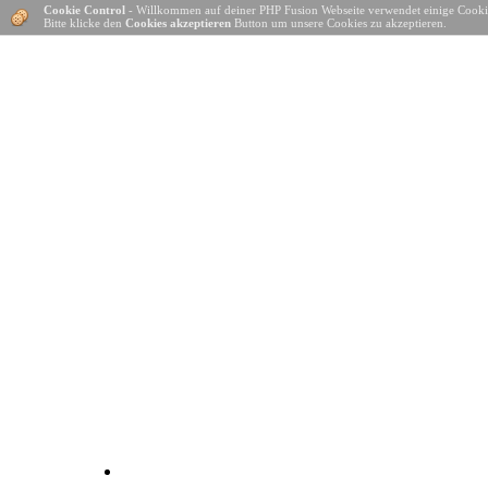
Cookie Control
- Willkommen auf deiner PHP Fusion Webseite verwendet einige Cooki
Bitte klicke den
Cookies akzeptieren
Button um unsere Cookies zu akzeptieren.